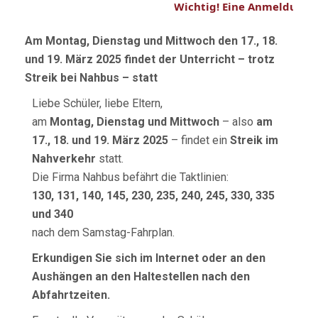
Wichtig! Eine Anmeldung, Re
MIT
FIN
Am Montag, Dienstag und Mittwoch den 17., 18.
DER
und 19. März 2025 findet der Unterricht – trotz
UNT
Streik bei Nahbus – statt
STA
Liebe Schüler, liebe Eltern,
am
Montag, Dienstag und Mittwoch
– also
am
17., 18. und 19. März 2025
– findet ein
Streik im
Nahverkehr
statt.
Die Firma Nahbus befährt die Taktlinien:
130, 131, 140, 145, 230, 235, 240, 245, 330, 335
und 340
nach dem Samstag-Fahrplan.
Erkundigen Sie sich im Internet oder an den
Aushängen an den Haltestellen nach den
Abfahrtzeiten.