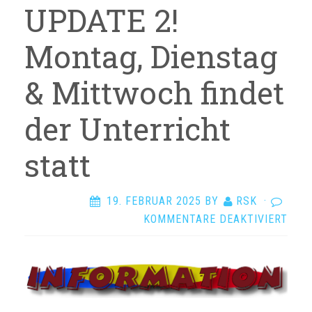
UPDATE 2!
Montag, Dienstag
& Mittwoch findet
der Unterricht
statt
19. FEBRUAR 2025
BY
RSK
·
FÜR
KOMMENTARE DEAKTIVIERT
UPD
2!
MON
DIE
&