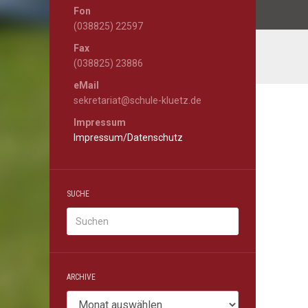
Fon
(038825) 22597
Fax
(038825) 23886
eMail
sekretariat@schule-kluetz.de
Impressum
Impressum/Datenschutz
SUCHE
ARCHIVE
Archive