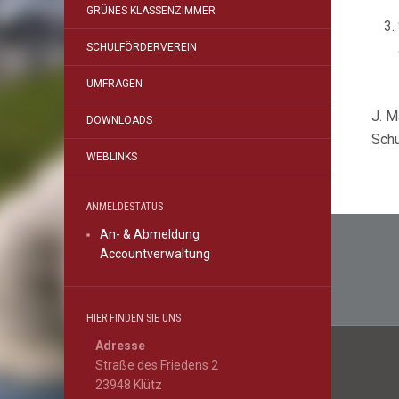
GRÜNES KLASSENZIMMER
SCHULFÖRDERVEREIN
UMFRAGEN
J. M
DOWNLOADS
Schu
WEBLINKS
ANMELDESTATUS
Beitr
An- & Abmeldung
Accountverwaltung
HIER FINDEN SIE UNS
Adresse
Straße des Friedens 2
23948 Klütz