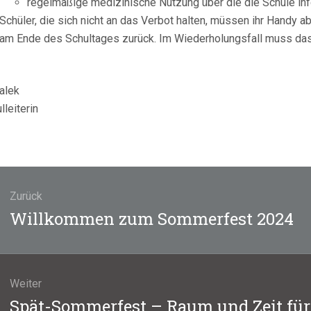
regelmäßige medizinische Nutzung über die die Schule info
Schüler, die sich nicht an das Verbot halten, müssen ihr Handy a
am Ende des Schultages zurück. Im Wiederholungsfall muss das
alek
lleiterin
agsnavigation
Zurück
Vorheriger
Willkommen zum Sommerfest 2024
Beitrag:
Weiter
Nächster
Spät-Sommerfest – Raum und Zeit fü