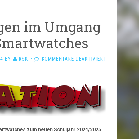
ngen im Umgang
Smartwatches
FÜR
24
BY
RSK
·
KOMMENTARE DEAKTIVIERT
ERINNERUNG
–
ÄNDERUNGEN
IM
UMGANG
MIT
SMARTPHONE
UND
rtwatches zum neuen Schuljahr 2024/2025
SMARTWATCH