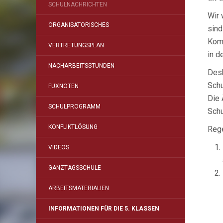
SCHULNACHRICHTEN
Wir 
ORGANISATORISCHES
sind
Komm
VERTRETUNGSPLAN
in d
NACHARBEITSSTUNDEN
Desh
Schu
FUXNOTEN
Die 
SCHULPROGRAMM
Schu
KONFLIKTLÖSUNG
Rege
VIDEOS
GANZTAGSSCHULE
ARBEITSMATERIALIEN
INFORMATIONEN FÜR DIE 5. KLASSEN