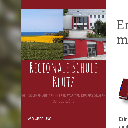
E
m
Regionale Schule
Klütz
WILLKOMMEN AUF DEN INTERNETSEITEN DER REGIONALEN
SCHULE KLÜTZ
Eri
WIR ÜBER UNS
an 