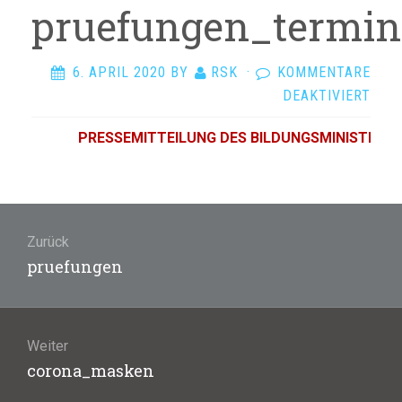
pruefungen_termin
6. APRIL 2020
BY
RSK
·
KOMMENTARE
FÜR
DEAKTIVIERT
PRU
PRESSEMITTEILUNG DES BILDUNGSMINISTERIUMS
Beitragsnavigation
Zurück
Vorheriger
pruefungen
Beitrag:
Weiter
Nächster
corona_masken
Beitrag: